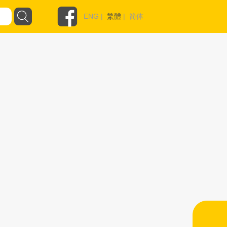
ENG
|
繁體
|
简体