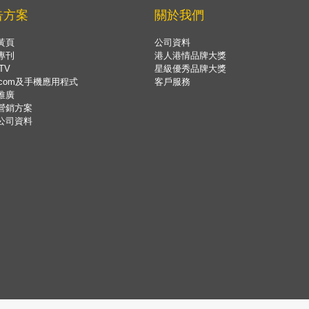
告方案
關於我們
黃頁
公司資料
專刊
港人港情品牌大獎
TV
星級優秀品牌大獎
.com及手機應用程式
客戶服務
推廣
營銷方案
公司資料