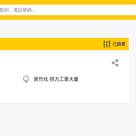
已篩選
黃竹坑 得力工業大廈