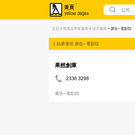
主頁
>
商業及專業服務
>
保安服務
> 廣告─電影院
1 結果發現
廣告─電影院
果然創庫
2336 3298
廣告─電影院