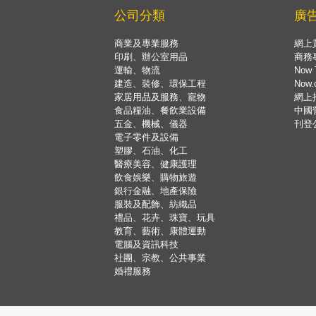
公司分類
廣
商業及專業服務
網上
印刷、辦公室用品
商務
運輸、物流
Now 
建造、裝修、環保工程
Now
家居用品及服務、寵物
網上
食品糧油、餐飲業設備
中國
五金、機械、儀器
刊登
電子零件及設備
塑膠、石油、化工
醫療美容、健康護理
飲食娛樂、購物旅遊
銀行金融、地產保險
服裝及配飾、紡織品
禮品、花卉、珠寶、玩具
教育、藝術、康體運動
電腦及資訊科技
社團、宗教、公共事業
婚禮服務