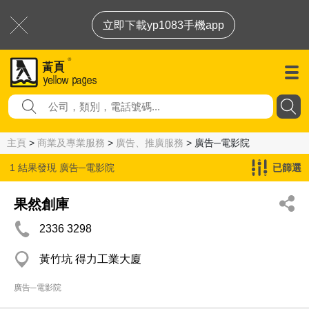
立即下載yp1083手機app
主頁
>
商業及專業服務
>
廣告、推廣服務
> 廣告─電影院
1 結果發現
廣告─電影院
已篩選
果然創庫
2336 3298
黃竹坑 得力工業大廈
廣告─電影院