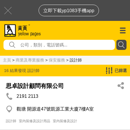
立即下載yp1083手機app
主頁
>
商業及專業服務
>
保安服務
> 設計師
16 結果發現
設計師
已篩選
思卓設計顧問有限公司
2191 2113
觀塘 開源道47號凱源工業大廈7樓A室
設計師
室內裝修及設計用品
室內裝修及設計