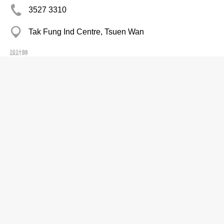
3527 3310
Tak Fung Ind Centre, Tsuen Wan
設計師
Workmart Design & Production
2887 8348
Hong Man Ind Centre, Chai Wan
設計師
Z Design Ltd
2851 2122
Chuang's Enterprises Bldg, Wan Chai