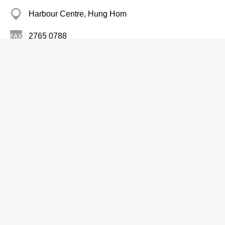
Harbour Centre, Hung Hom
2765 0788
珠寶首飾設計
Nova Jewelry Design Ltd
2627 1286
Harbour Centre, Hung Hom
珠寶首飾設計
Personal Design Jewellery
2834 4311
灣仔 Causeway Bay Plaza