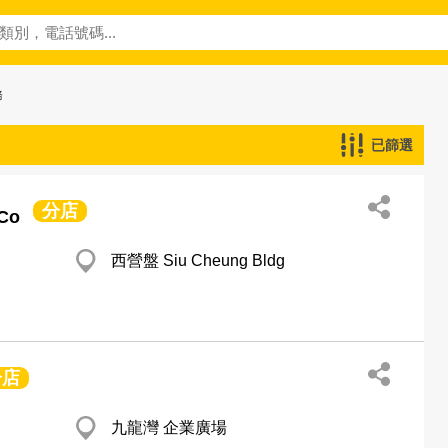
務
已篩選
分店
 Co
西營盤 Siu Cheung Bldg
分店
九龍灣 企業廣場