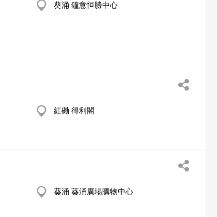
葵涌 鐘意恒勝中心
紅磡 得利閣
葵涌 葵涌廣場購物中心