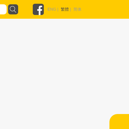
ENG
|
繁體
|
简体