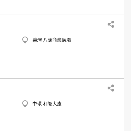
柴灣 八號商業廣場
中環 利隆大廈