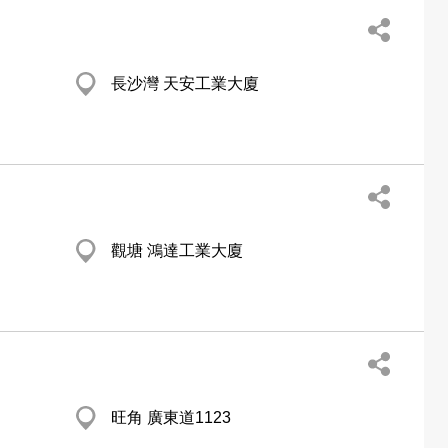
長沙灣 天安工業大廈
觀塘 鴻達工業大廈
旺角 廣東道1123