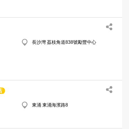
長沙灣 荔枝角道838號勵豐中心
店
東涌 東涌海濱路8