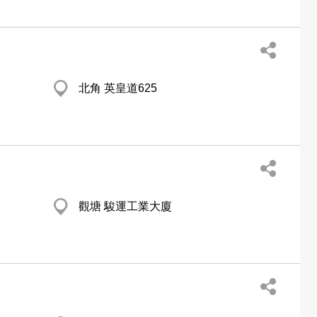
北角 英皇道625
觀塘 駿運工業大廈