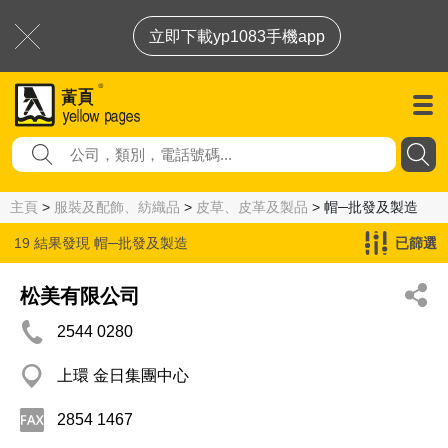
立即下載yp1083手機app
主頁
>
服裝及配飾、紡織品
>
皮草、皮革及製品
> 帽─批發及製造
19 結果發現
帽─批發及製造
已篩選
松美有限公司
2544 0280
上環 金日集團中心
2854 1467