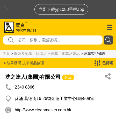
立即下載yp1083手機app
主頁
>
服裝及配飾、紡織品
>
皮草、皮革及製品
> 皮革製品修理
4 結果發現
皮革製品修理
已篩選
洗之達人(集團)有限公司
分店
2340 8866
葵涌 葵德街16-26號金德工業中心B座809室
http://www.cleanmaster.com.hk