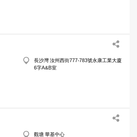
長沙灣 汝州西街777-783號永康工業大廈
6字A&B室
觀塘 華基中心