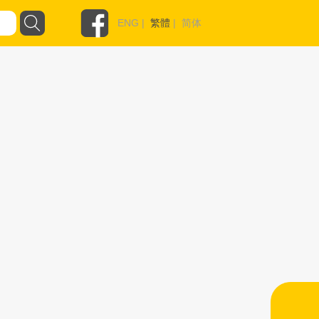
ENG
|
繁體
|
简体