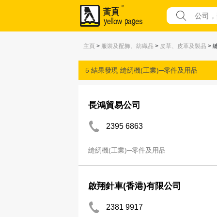
主頁
>
服裝及配飾、紡織品
>
皮草、皮革及製品
> 
5 結果發現
縫紉機(工業)─零件及用品
長鴻貿易公司
2395 6863
縫紉機(工業)─零件及用品
啟翔針車(香港)有限公司
2381 9917