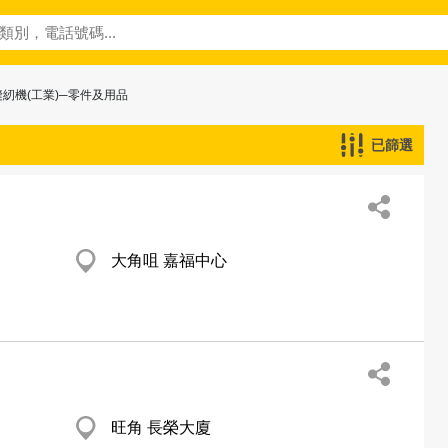
縫紉機(工業)─零件及用品
已篩選
大角咀 嘉福中心
旺角 長榮大廈