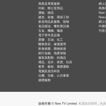
商業及專業服務
網上
印刷、辦公室用品
商務
運輸、物流
Now 
建造、裝修、環保工程
Now
家居用品及服務、寵物
網上
食品糧油、餐飲業設備
中國
五金、機械、儀器
刊登
電子零件及設備
塑膠、石油、化工
醫療美容、健康護理
飲食娛樂、購物旅遊
銀行金融、地產保險
服裝及配飾、紡織品
禮品、花卉、珠寶、玩具
教育、藝術、康體運動
電腦及資訊科技
社團、宗教、公共事業
婚禮服務
版權所屬 © Now TV Limited.
私隱政策聲明
,
免責