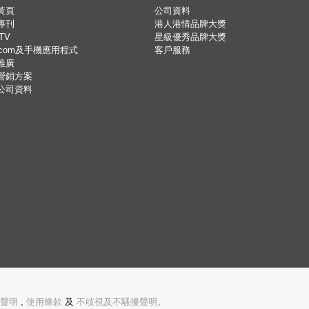
黃頁
公司資料
專刊
港人港情品牌大獎
TV
星級優秀品牌大獎
.com及手機應用程式
客戶服務
推廣
營銷方案
公司資料
聲明
,
使用條款
及
不歧視及不騷擾聲明。