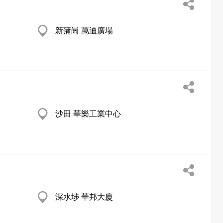
新蒲崗 萬迪廣場
沙田 華樂工業中心
深水埗 華邦大廈