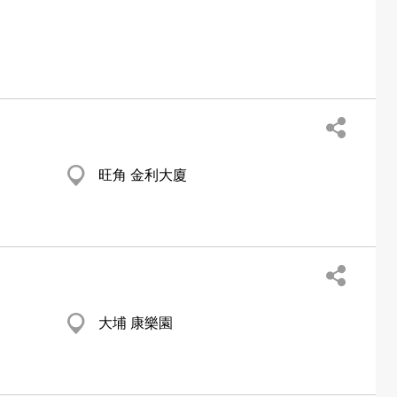
旺角 金利大廈
大埔 康樂園