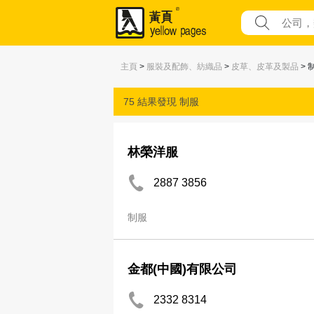
主頁
>
服裝及配飾、紡織品
>
皮草、皮革及製品
> 
75 結果發現
制服
林榮洋服
2887 3856
制服
金都(中國)有限公司
2332 8314