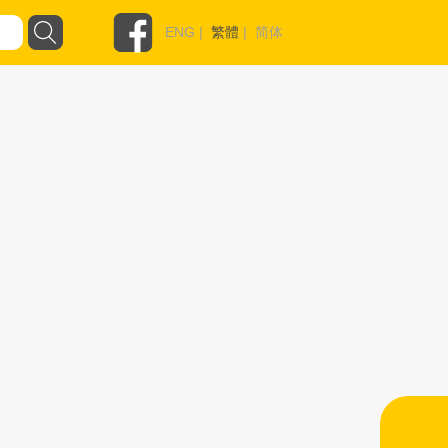
ENG
|
繁體
|
简体