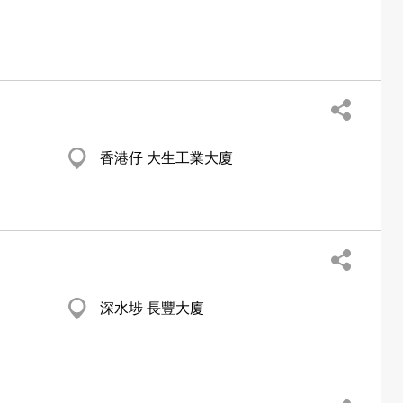
香港仔 大生工業大廈
深水埗 長豐大廈