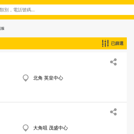
制服
已篩選
北角 英皇中心
大角咀 茂盛中心