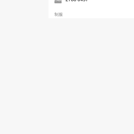
制服
楊氏
2366 3352
制服
裕龍發展有限公司
2547 3918
制服