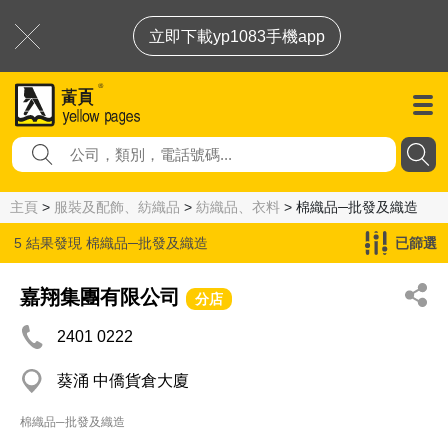
立即下載yp1083手機app
主頁
>
服裝及配飾、紡織品
>
紡織品、衣料
> 棉織品─批發及織造
5 結果發現
棉織品─批發及織造
已篩選
嘉翔集團有限公司
分店
2401 0222
葵涌 中僑貨倉大廈
棉織品─批發及織造