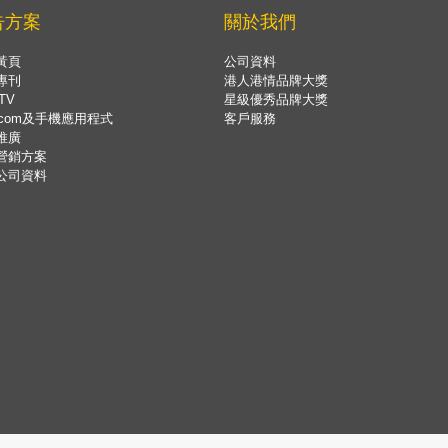
告方案
關於我們
黃頁
公司資料
專刊
港人港情品牌大獎
TV
星級優秀品牌大獎
.com及手機應用程式
客戶服務
推廣
營銷方案
公司資料