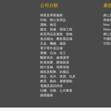
公司分類
廣
商業及專業服務
網上
印刷、辦公室用品
商務
運輸、物流
Now 
建造、裝修、環保工程
Now
家居用品及服務、寵物
網上
食品糧油、餐飲業設備
中國
五金、機械、儀器
刊登
電子零件及設備
塑膠、石油、化工
醫療美容、健康護理
飲食娛樂、購物旅遊
銀行金融、地產保險
服裝及配飾、紡織品
禮品、花卉、珠寶、玩具
教育、藝術、康體運動
電腦及資訊科技
社團、宗教、公共事業
婚禮服務