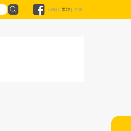
ENG
|
繁體
|
简体