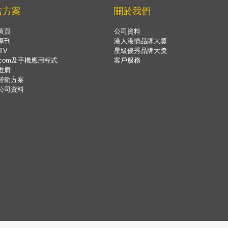
告方案
關於我們
黃頁
公司資料
專刊
港人港情品牌大獎
TV
星級優秀品牌大獎
.com及手機應用程式
客戶服務
推廣
營銷方案
公司資料