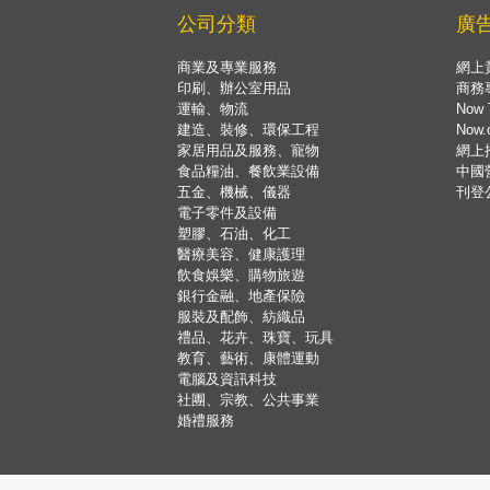
公司分類
廣
商業及專業服務
網上
印刷、辦公室用品
商務
運輸、物流
Now 
建造、裝修、環保工程
Now
家居用品及服務、寵物
網上
食品糧油、餐飲業設備
中國
五金、機械、儀器
刊登
電子零件及設備
塑膠、石油、化工
醫療美容、健康護理
飲食娛樂、購物旅遊
銀行金融、地產保險
服裝及配飾、紡織品
禮品、花卉、珠寶、玩具
教育、藝術、康體運動
電腦及資訊科技
社團、宗教、公共事業
婚禮服務