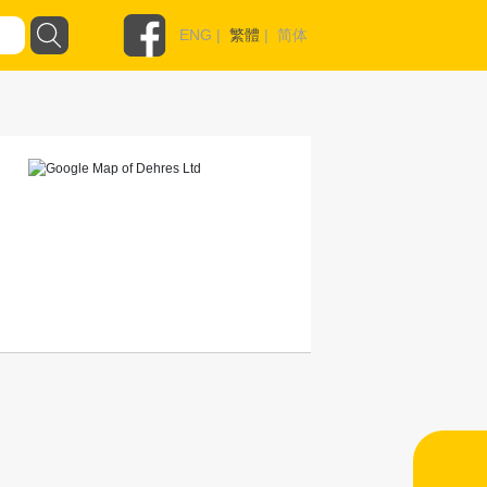
ENG
|
繁體
|
简体