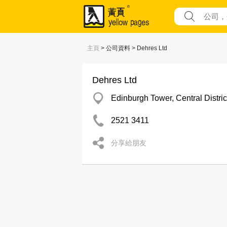
主頁
> 公司資料 > Dehres Ltd
Dehres Ltd
Edinburgh Tower, Central Distric
2521 3411
分享給朋友