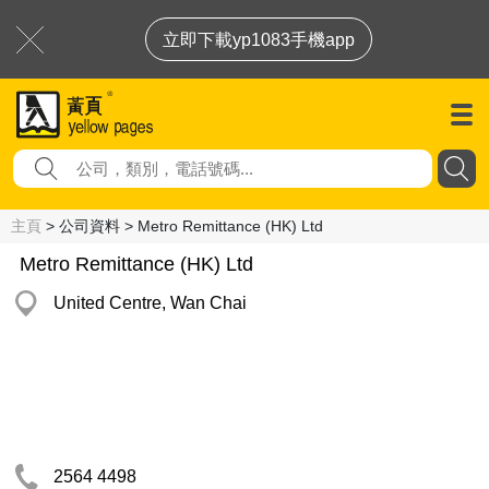
立即下載yp1083手機app
主頁
> 公司資料 > Metro Remittance (HK) Ltd
Metro Remittance (HK) Ltd
United Centre, Wan Chai
2564 4498