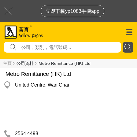
立即下載yp1083手機app
主頁
> 公司資料 > Metro Remittance (HK) Ltd
Metro Remittance (HK) Ltd
United Centre, Wan Chai
2564 4498