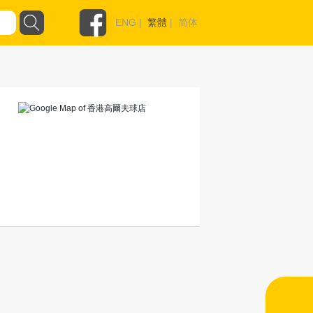
ENG
|
繁體
|
简体