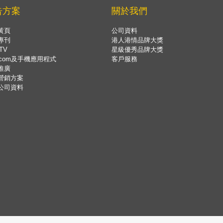
告方案
關於我們
黃頁
公司資料
專刊
港人港情品牌大獎
TV
星級優秀品牌大獎
.com及手機應用程式
客戶服務
推廣
營銷方案
公司資料