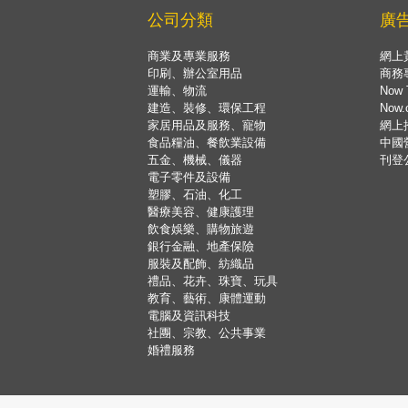
公司分類
廣
商業及專業服務
網上
印刷、辦公室用品
商務
運輸、物流
Now 
建造、裝修、環保工程
Now
家居用品及服務、寵物
網上
食品糧油、餐飲業設備
中國
五金、機械、儀器
刊登
電子零件及設備
塑膠、石油、化工
醫療美容、健康護理
飲食娛樂、購物旅遊
銀行金融、地產保險
服裝及配飾、紡織品
禮品、花卉、珠寶、玩具
教育、藝術、康體運動
電腦及資訊科技
社團、宗教、公共事業
婚禮服務