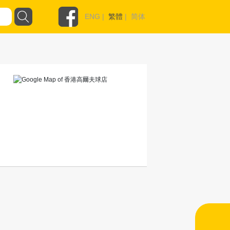
ENG
|
繁體
|
简体