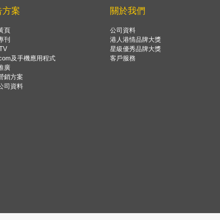
告方案
關於我們
黃頁
公司資料
專刊
港人港情品牌大獎
TV
星級優秀品牌大獎
.com及手機應用程式
客戶服務
推廣
營銷方案
公司資料