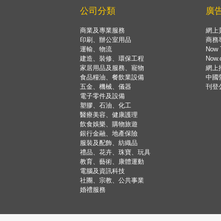
公司分類
廣
商業及專業服務
網上
印刷、辦公室用品
商務
運輸、物流
Now 
建造、裝修、環保工程
Now
家居用品及服務、寵物
網上
食品糧油、餐飲業設備
中國
五金、機械、儀器
刊登
電子零件及設備
塑膠、石油、化工
醫療美容、健康護理
飲食娛樂、購物旅遊
銀行金融、地產保險
服裝及配飾、紡織品
禮品、花卉、珠寶、玩具
教育、藝術、康體運動
電腦及資訊科技
社團、宗教、公共事業
婚禮服務