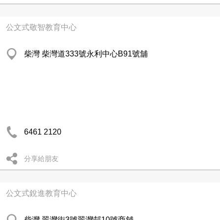
公文式敬智教育中心
柴灣 柴灣道333號永利中心B91號舖
6461 2120
分享給朋友
公文式銳進教育中心
柴灣 翠灣街3號翠灣邨10號商舖