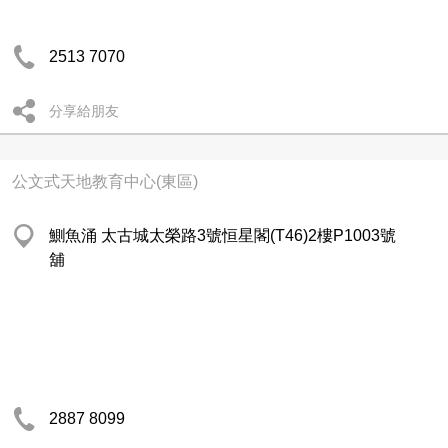
2513 7070
分享給朋友
公文式天地教育中心(東區)
鰂魚涌 太古城太榮路3號恒星閣(T46)2樓P1003號
舖
2887 8099