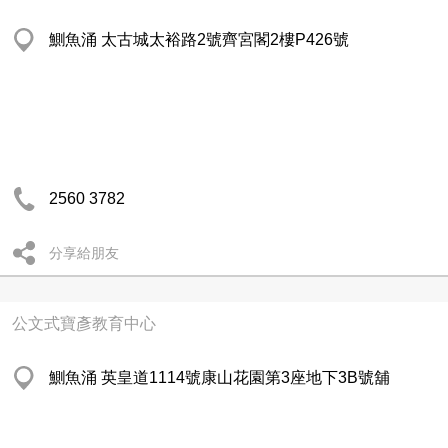
鰂魚涌 太古城太裕路2號齊宮閣2樓P426號
2560 3782
分享給朋友
公文式寶彥教育中心
鰂魚涌 英皇道1114號康山花園第3座地下3B號舖