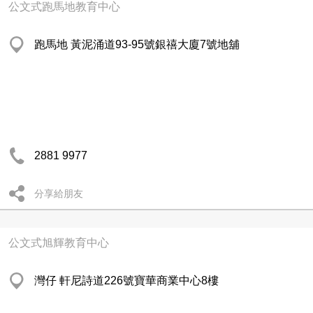
公文式跑馬地教育中心
跑馬地 黃泥涌道93-95號銀禧大廈7號地舖
2881 9977
分享給朋友
公文式旭輝教育中心
灣仔 軒尼詩道226號寶華商業中心8樓