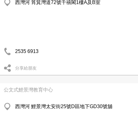
西灣河 筲箕灣道72號千禧閣1樓A及B室
2535 6913
分享給朋友
公文式鯉景灣教育中心
西灣河 鯉景灣太安街25號D區地下GD30號舖