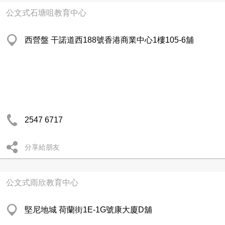
公文式石塘咀教育中心
西營盤 干諾道西188號香港商業中心1樓105-6舖
2547 6717
分享給朋友
公文式雨欣教育中心
堅尼地城 荷蘭街1E-1G號康大廈D舖