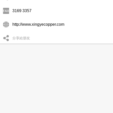
3169 3357
http://www.xingyecopper.com
分享給朋友