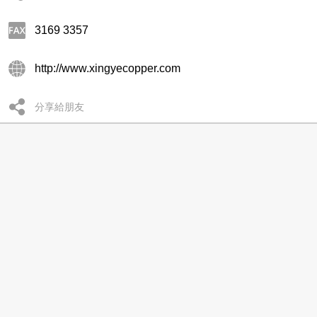
3169 3357
http://www.xingyecopper.com
分享給朋友