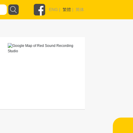
ENG
|
繁體
|
简体