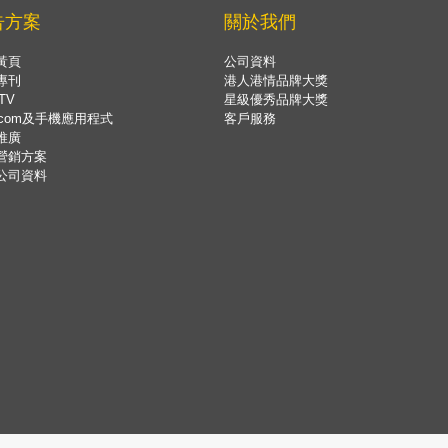
告方案
關於我們
黃頁
公司資料
專刊
港人港情品牌大獎
TV
星級優秀品牌大獎
.com及手機應用程式
客戶服務
推廣
營銷方案
公司資料