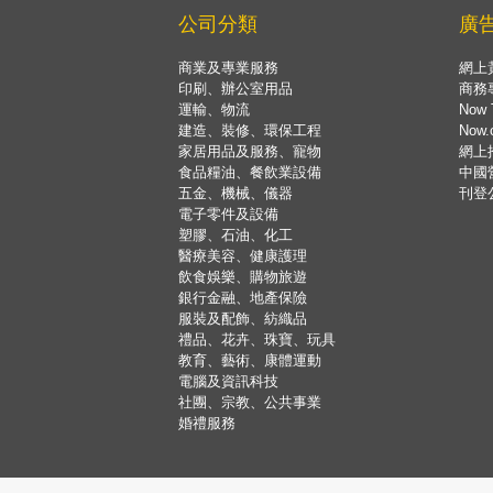
公司分類
廣
商業及專業服務
網上
印刷、辦公室用品
商務
運輸、物流
Now 
建造、裝修、環保工程
Now
家居用品及服務、寵物
網上
食品糧油、餐飲業設備
中國
五金、機械、儀器
刊登
電子零件及設備
塑膠、石油、化工
醫療美容、健康護理
飲食娛樂、購物旅遊
銀行金融、地產保險
服裝及配飾、紡織品
禮品、花卉、珠寶、玩具
教育、藝術、康體運動
電腦及資訊科技
社團、宗教、公共事業
婚禮服務