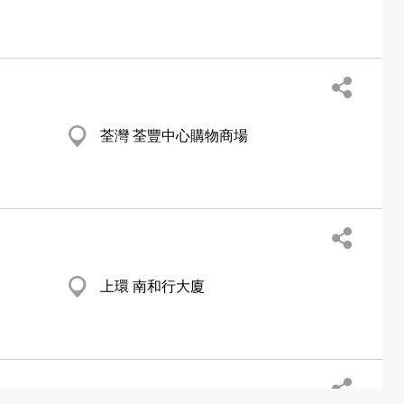
荃灣 荃豐中心購物商場
上環 南和行大廈