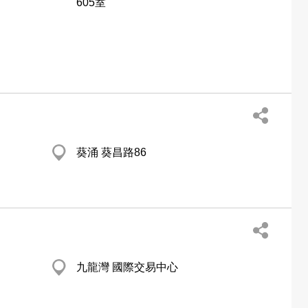
605室
葵涌 葵昌路86
九龍灣 國際交易中心