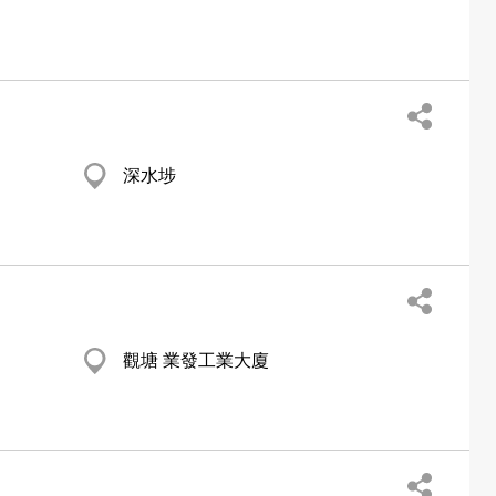
深水埗
觀塘 業發工業大廈