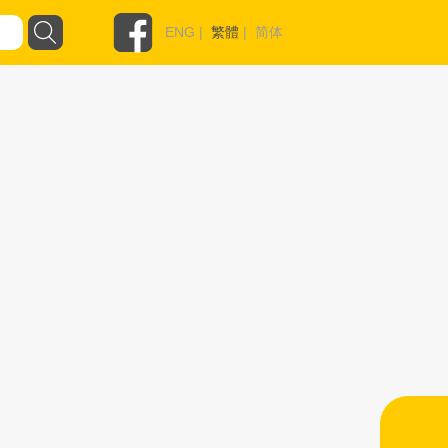
ENG
|
繁體
|
简体