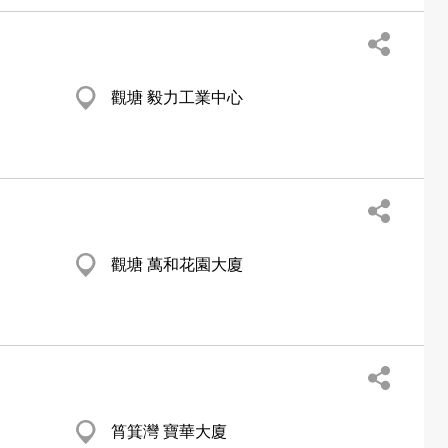
觀塘 毅力工業中心
觀塘 萬和花園大廈
筲箕灣 寶華大廈