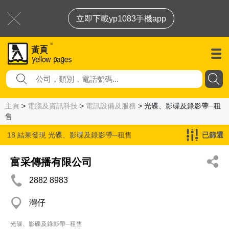
立即下載yp1083手機app
主頁
>
電腦及資訊科技
>
電訊設備及服務
> 光碟、影碟及錄影帶─租
售
18 結果發現
光碟、影碟及錄影帶─租售
已篩選
富采傳播有限公司
2882 8983
灣仔
光碟、影碟及錄影帶─租售