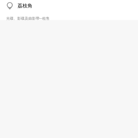
荔枝角
光碟、影碟及錄影帶─租售
Fo Wo Laser & Viedo Centre
2654 8753
Plover Cove Gdn Coml Complex, Tai Po
光碟、影碟及錄影帶─租售
i-shop.com.hk
2660 0755
沙田 九廣鐵路沙田第一城站
2660 0756