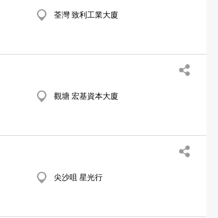
荃灣 致利工業大廈
觀塘 宏基資本大廈
尖沙咀 星光行