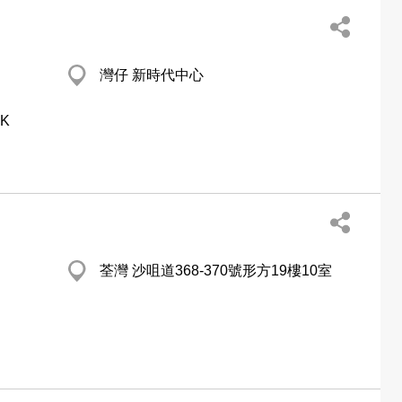
灣仔 新時代中心
HK
荃灣 沙咀道368-370號形方19樓10室