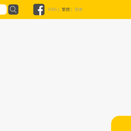
ENG
|
繁體
|
简体