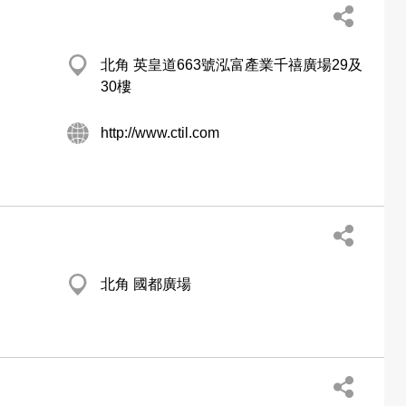
北角 英皇道663號泓富產業千禧廣場29及
30樓
http://www.ctil.com
北角 國都廣場