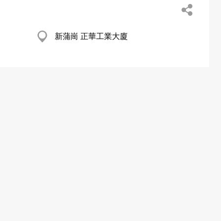
新蒲崗 正華工業大廈
旺角 旺角中心
觀塘 華基中心