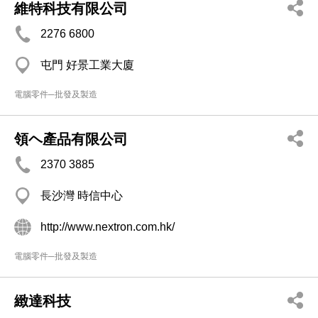
維特科技有限公司
2276 6800
屯門 好景工業大廈
電腦零件─批發及製造
領ヘ產品有限公司
2370 3885
長沙灣 時信中心
http://www.nextron.com.hk/
電腦零件─批發及製造
緻達科技