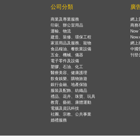
公司分類
廣
商業及專業服務
網上
印刷、辦公室用品
商務
運輸、物流
Now 
建造、裝修、環保工程
Now
家居用品及服務、寵物
網上
食品糧油、餐飲業設備
中國
五金、機械、儀器
刊登
電子零件及設備
塑膠、石油、化工
醫療美容、健康護理
飲食娛樂、購物旅遊
銀行金融、地產保險
服裝及配飾、紡織品
禮品、花卉、珠寶、玩具
教育、藝術、康體運動
電腦及資訊科技
社團、宗教、公共事業
婚禮服務