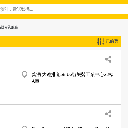
描設備及服務
已篩選
葵涌 大連排道58-66號樂聲工業中心22樓
A室