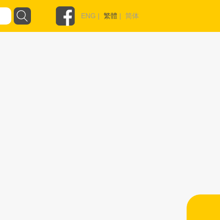
ENG
|
繁體
|
简体