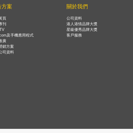
告方案
關於我們
黃頁
公司資料
專刊
港人港情品牌大獎
TV
星級優秀品牌大獎
.com及手機應用程式
客戶服務
推廣
營銷方案
公司資料