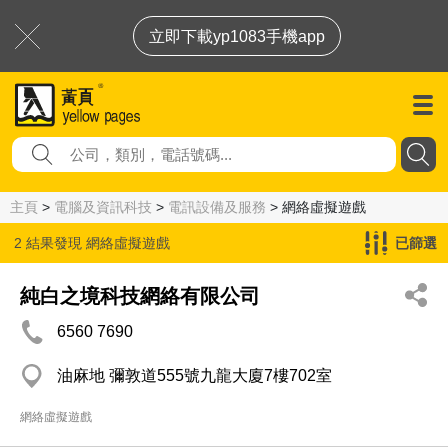
立即下載yp1083手機app
主頁
>
電腦及資訊科技
>
電訊設備及服務
> 網絡虛擬遊戲
2 結果發現
網絡虛擬遊戲
已篩選
純白之境科技網絡有限公司
6560 7690
油麻地 彌敦道555號九龍大廈7樓702室
網絡虛擬遊戲