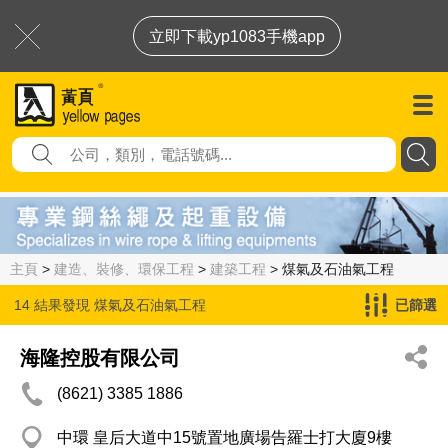
立即下載yp1083手機app
主頁
>
建造、裝修、環保工程
>
建築工程
> 煤氣及石油氣工程
14 結果發現
煤氣及石油氣工程
已篩選
海隆控股有限公司
(8621) 3385 1886
中環 皇后大道中15號置地廣場告羅士打大廈9樓