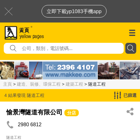
立即下載yp1083手機app
主頁
>
建造、裝修、環保工程
>
建築工程
> 隧道工程
4 結果發現
隧道工程
已篩選
愉景灣隧道有限公司
分店
2980 6812
隧道工程