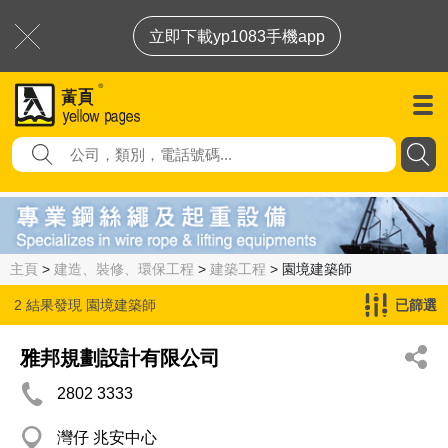
立即下載yp1083手機app
主頁
>
建造、裝修、環保工程
>
建築工程
> 園境建築師
2 結果發現
園境建築師
已篩選
雅邦規劃設計有限公司
2802 3333
灣仔 兆安中心