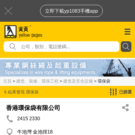
立即下載yp1083手機app
主頁
>
建造、裝修、環保工程
>
建造及安全設備
> 環保袋
6 結果發現
環保袋
已篩選
香港環保袋有限公司
2415 2330
牛池灣 金池徑18