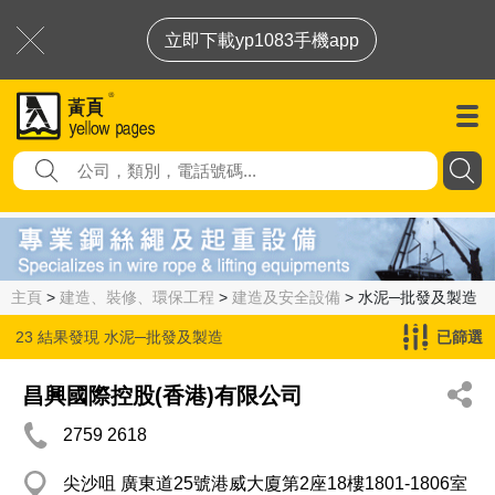
立即下載yp1083手機app
主頁
>
建造、裝修、環保工程
>
建造及安全設備
> 水泥─批發及製造
23 結果發現
水泥─批發及製造
已篩選
昌興國際控股(香港)有限公司
2759 2618
尖沙咀 廣東道25號港威大廈第2座18樓1801-1806室