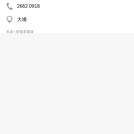
2662 0918
大埔
水泥─批發及製造
領匯實業有限公司
分店
2947 4339
粉嶺
2947 4816
水泥─批發及製造
聯合水泥控股有限公司
2533 3233