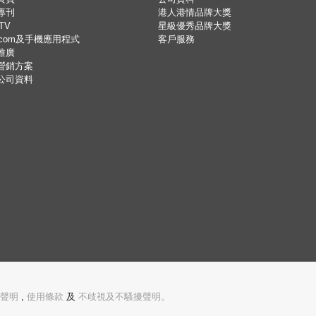
專刊
港人港情品牌大獎
TV
星級優秀品牌大獎
.com及手機應用程式
客戶服務
推廣
營銷方案
公司資料
聲明
,
使用條款
及
不歧視及不騷擾聲明。