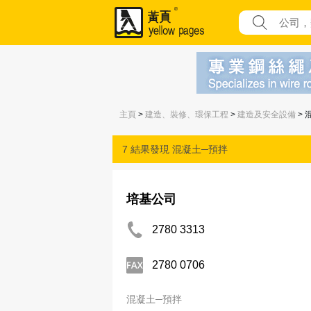
主頁
>
建造、裝修、環保工程
>
建造及安全設備
> 
7 結果發現
混凝土─預拌
培基公司
2780 3313
2780 0706
混凝土─預拌