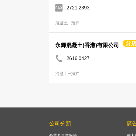
2721 2393
混凝土─預拌
分
永輝混凝土(香港)有限公司
2616 0427
混凝土─預拌
公司分類
廣
商業及專業服務
網上