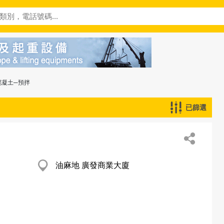
混凝土─預拌
已篩選
油麻地 廣發商業大廈