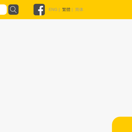
ENG
|
繁體
|
简体