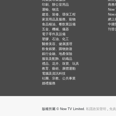
印刷、辦公室用品
商務
運輸、物流
Now 
建造、裝修、環保工程
Now
家居用品及服務、寵物
網上
食品糧油、餐飲業設備
中國
五金、機械、儀器
刊登
電子零件及設備
塑膠、石油、化工
醫療美容、健康護理
飲食娛樂、購物旅遊
銀行金融、地產保險
服裝及配飾、紡織品
禮品、花卉、珠寶、玩具
教育、藝術、康體運動
電腦及資訊科技
社團、宗教、公共事業
婚禮服務
版權所屬 © Now TV Limited.
私隱政策聲明
,
免責