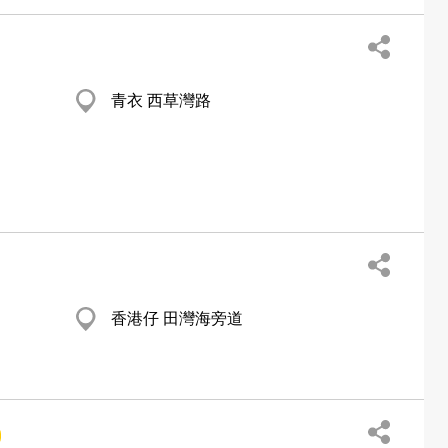
青衣 西草灣路
香港仔 田灣海旁道