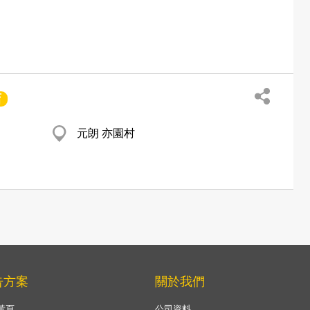
店
元朗 亦園村
告方案
關於我們
黃頁
公司資料