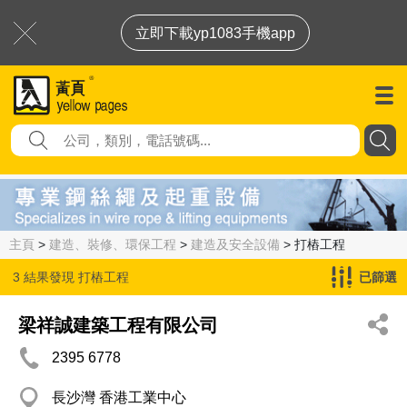
立即下載yp1083手機app
主頁
>
建造、裝修、環保工程
>
建造及安全設備
> 打樁工程
3 結果發現
打樁工程
已篩選
梁祥誠建築工程有限公司
2395 6778
長沙灣 香港工業中心