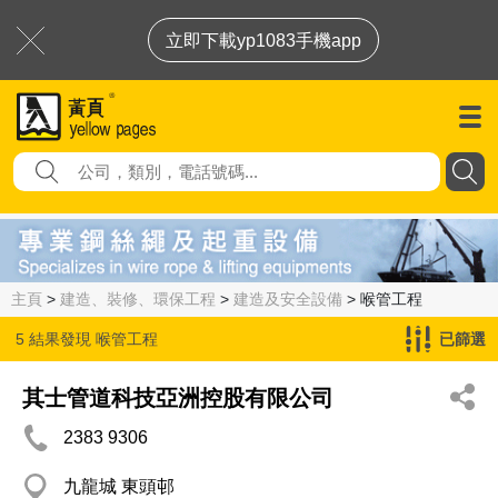
立即下載yp1083手機app
主頁
>
建造、裝修、環保工程
>
建造及安全設備
> 喉管工程
5 結果發現
喉管工程
已篩選
其士管道科技亞洲控股有限公司
2383 9306
九龍城 東頭邨