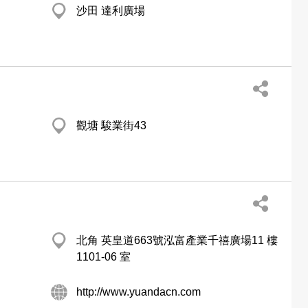
沙田 達利廣場
觀塘 駿業街43
北角 英皇道663號泓富產業千禧廣場11 樓
1101-06 室
http://www.yuandacn.com