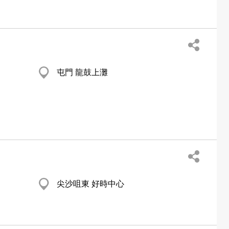
屯門 龍鼓上灘
尖沙咀東 好時中心