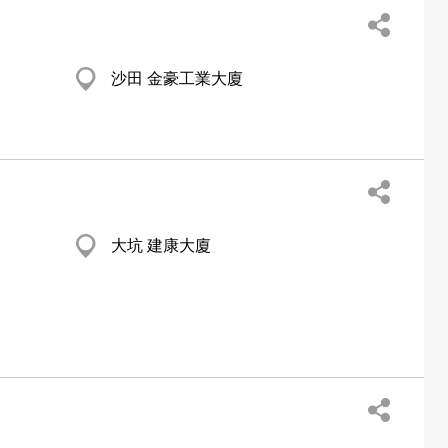
沙田 金豪工業大廈
大坑 建康大廈