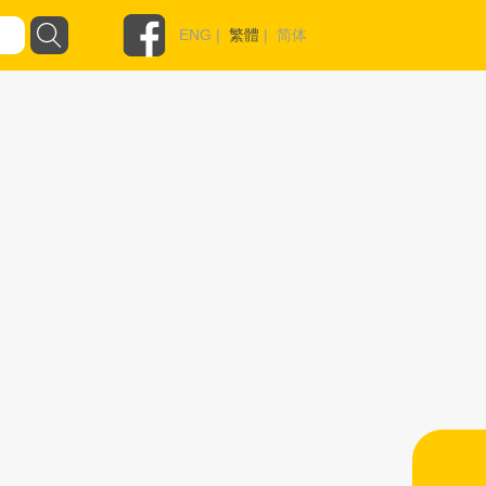
ENG
|
繁體
|
简体