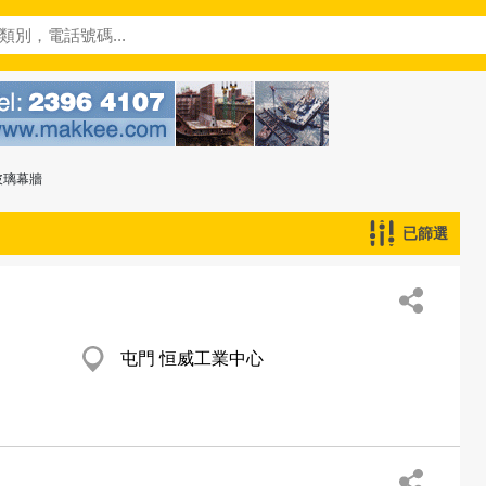
玻璃幕牆
已篩選
屯門 恒威工業中心