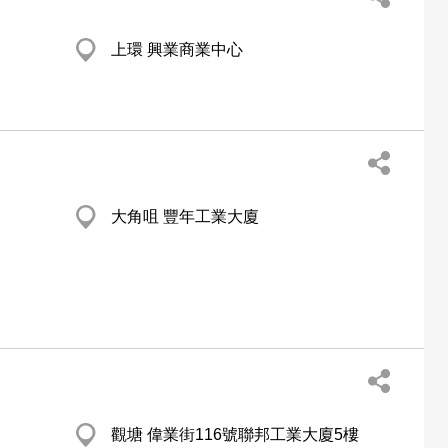
上環 興業商業中心
大角咀 豐年工業大廈
觀塘 偉業街116號聯邦工業大廈5樓