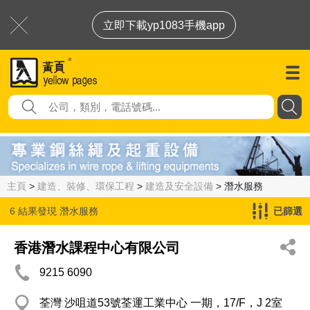
立即下載yp1083手機app
主頁
>
建造、裝修、環保工程
>
建造及安全設備
> 潛水服務
6 結果發現
潛水服務
已篩選
香港潛水課程中心有限公司
9215 6090
荃灣 沙咀道53號荃運工業中心 一期，17/F，J 2室