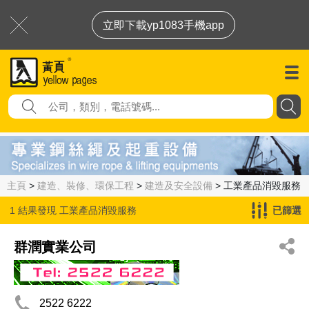
立即下載yp1083手機app
主頁
>
建造、裝修、環保工程
>
建造及安全設備
> 工業產品消毀服務
1 結果發現
工業產品消毀服務
已篩選
群潤實業公司
2522 6222