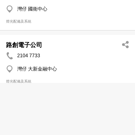
灣仔 國衛中心
燈光配備及系統
路創電子公司
2104 7733
灣仔 大新金融中心
燈光配備及系統
雷士照明控股有限公司
(86752) 278-6666
灣仔 皇后大道東1號太古廣場3座28樓