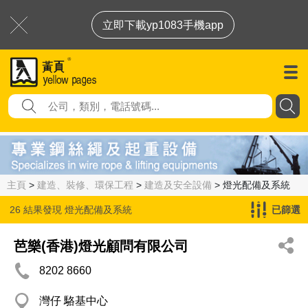
立即下載yp1083手機app
主頁
>
建造、裝修、環保工程
>
建造及安全設備
> 燈光配備及系統
26 結果發現
燈光配備及系統
已篩選
芭樂(香港)燈光顧問有限公司
8202 8660
灣仔 駱基中心