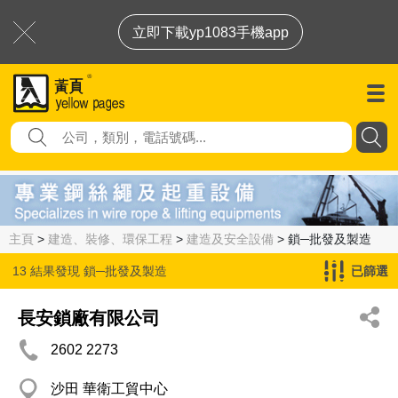
立即下載yp1083手機app
主頁
>
建造、裝修、環保工程
>
建造及安全設備
> 鎖─批發及製造
13 結果發現
鎖─批發及製造
已篩選
長安鎖廠有限公司
2602 2273
沙田 華衛工貿中心