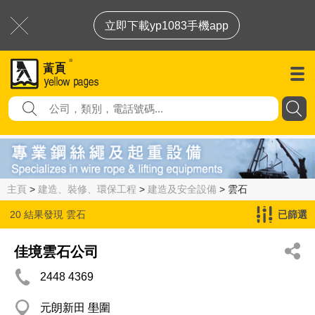
立即下載yp1083手機app
主頁
>
建造、裝修、環保工程
>
建造及安全設備
> 雲石
20 結果發現
雲石
已篩選
佳境雲石公司
2448 4369
元朗新田 壆圍