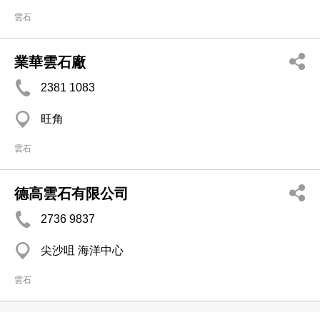
雲石
業華雲石廠
2381 1083
旺角
雲石
德高雲石有限公司
2736 9837
尖沙咀 海洋中心
雲石