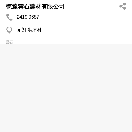
德達雲石建材有限公司
2419 0687
元朗 洪屋村
雲石
龍騰行
2441 6505
屯門 錦發大廈
雲石
Kai Lim Marble Engrg Co
2411 0002