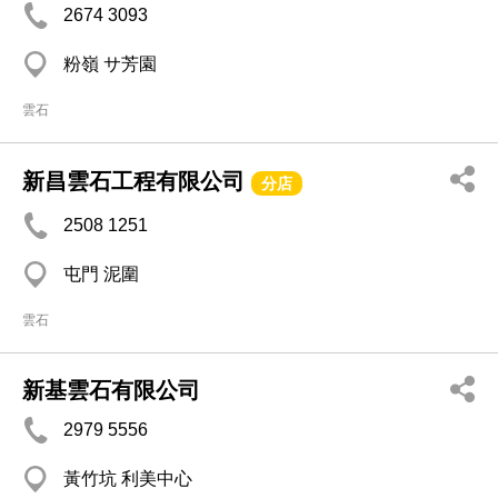
2674 3093
粉嶺 サ芳園
雲石
新昌雲石工程有限公司
分店
2508 1251
屯門 泥圍
雲石
新基雲石有限公司
2979 5556
黃竹坑 利美中心