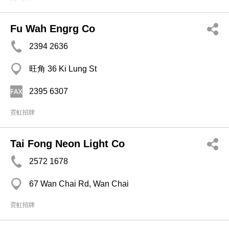
Fu Wah Engrg Co
2394 2636
旺角 36 Ki Lung St
2395 6307
霓虹招牌
Tai Fong Neon Light Co
2572 1678
67 Wan Chai Rd, Wan Chai
霓虹招牌