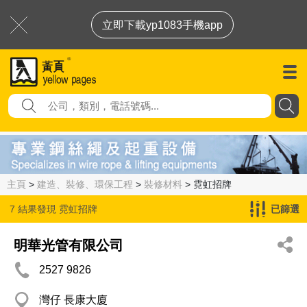
立即下載yp1083手機app
主頁
>
建造、裝修、環保工程
>
裝修材料
> 霓虹招牌
7 結果發現
霓虹招牌
已篩選
明華光管有限公司
2527 9826
灣仔 長康大廈