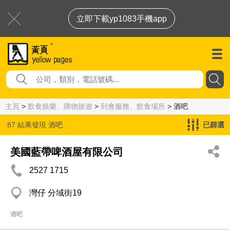
立即下載yp1083手機app
主頁
>
飲食娛樂、購物旅遊
>
到會服務、飲食場所
> 酒吧
87 結果發現
酒吧
已篩選
美國藍帶啤酒屋有限公司
2527 1715
灣仔 分域街19
酒吧