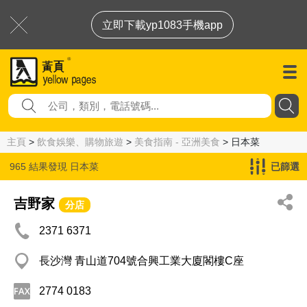
立即下載yp1083手機app
主頁
>
飲食娛樂、購物旅遊
>
美食指南 - 亞洲美食
> 日本菜
965 結果發現
日本菜
已篩選
吉野家
分店
2371 6371
長沙灣 青山道704號合興工業大廈閣樓C座
2774 0183