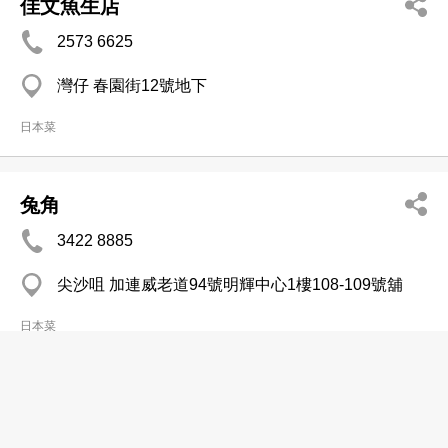
佳文魚生店
2573 6625
灣仔 春園街12號地下
日本菜
兔角
3422 8885
尖沙咀 加連威老道94號明輝中心1樓108-109號舖
日本菜
函館元祖北海道拉麵
2562 8706