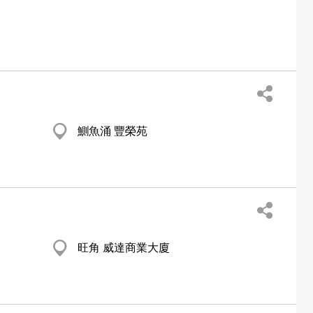
鰂魚涌 豐榮苑
旺角 威達商業大廈