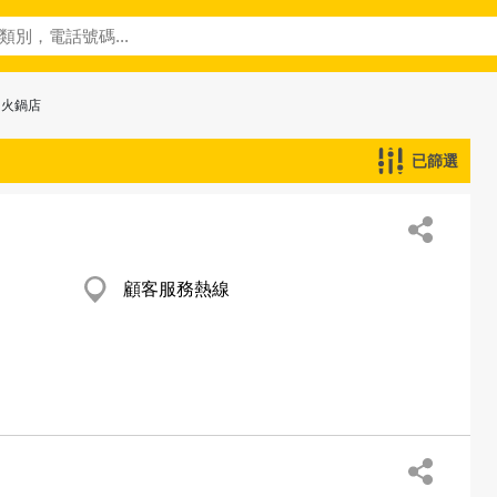
 火鍋店
已篩選
顧客服務熱線