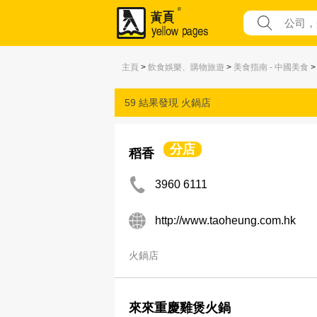
主頁
>
飲食娛樂、購物旅遊
>
美食指南 - 中國美食
>
59 結果發現
火鍋店
分店
稻香
3960 6111
http://www.taoheung.com.hk
火鍋店
來來重慶雞煲火鍋