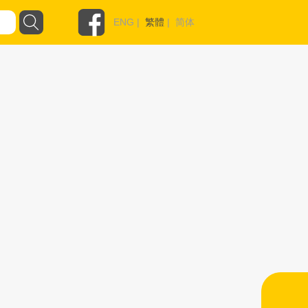
ENG
|
繁體
|
简体