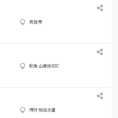
筲箕灣
旺角 山東街32C
灣仔 恒信大廈