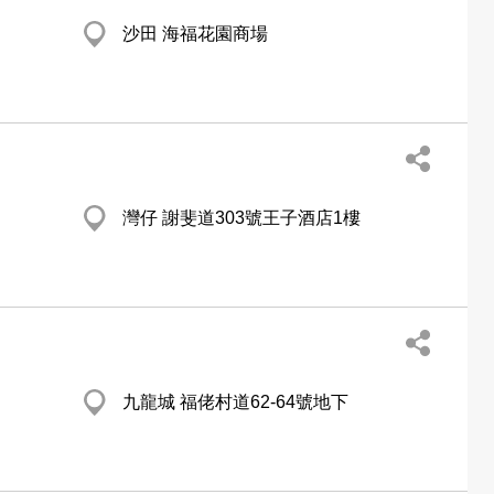
沙田 海福花園商場
灣仔 謝斐道303號王子酒店1樓
九龍城 福佬村道62-64號地下