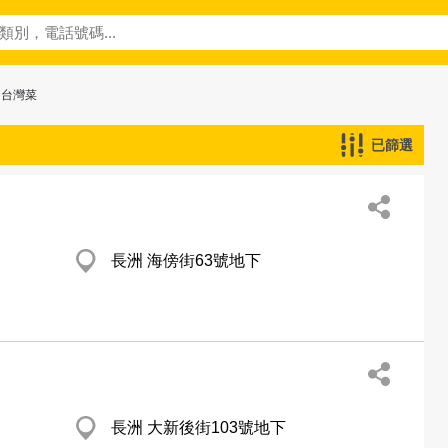
 台灣菜
已篩選
長洲 海傍街63號地下
長洲 大新後街103號地下