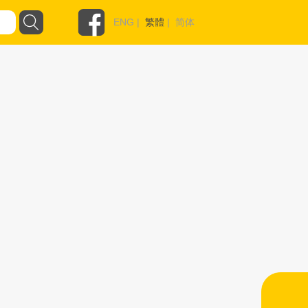
ENG
|
繁體
|
简体