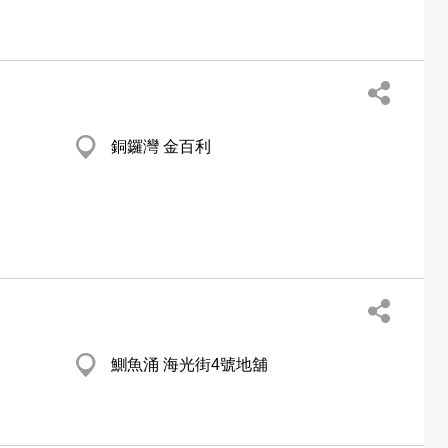
銅鑼灣 金百利
鰂魚涌 海光街4號地舖