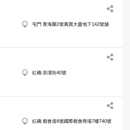
屯門 青海圍2號萬寶大廈地下142號舖
紅磡 崇潔街40號
紅磡 都會道6號國際都會商場7樓740號