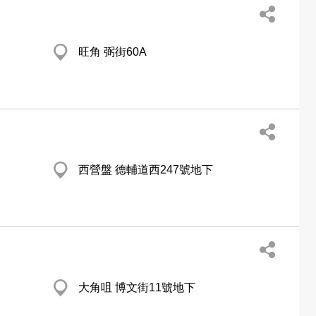
旺角 弼街60A
西營盤 德輔道西247號地下
大角咀 博文街11號地下