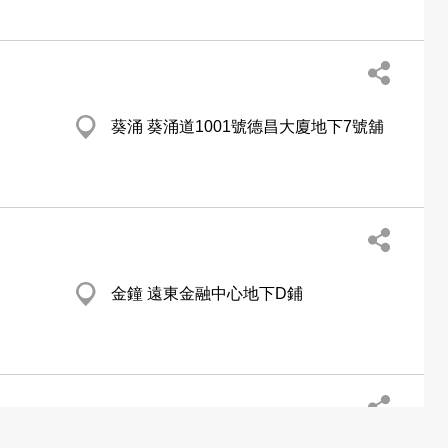
葵涌 葵涌道1001號德昌大廈地下7號舖
金鐘 遠東金融中心地下D鋪