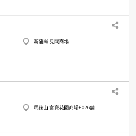
新蒲崗 見聞商場
馬鞍山 富寶花園商場F026舖