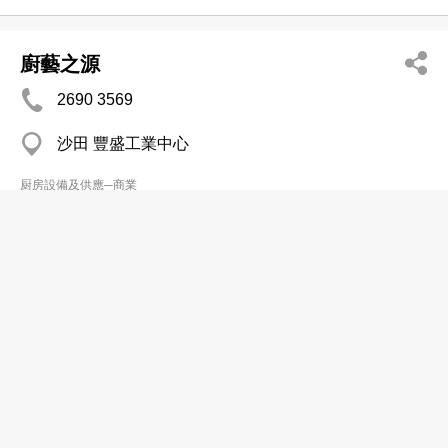
廚藝之源
2690 3569
沙田 豐盛工業中心
厨房設備及供應─商業
德國寶廚房設備有限公司
3110 2030
銅鑼灣 名店坊
2511 8077
厨房設備及供應─商業