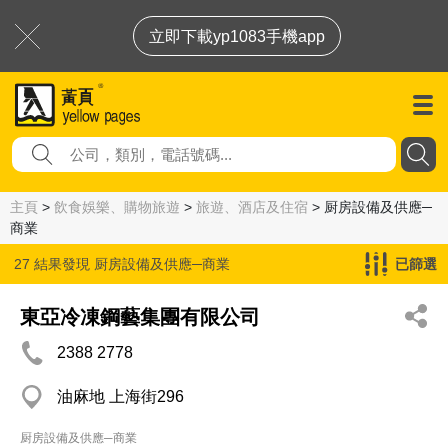
立即下載yp1083手機app
主頁
>
飲食娛樂、購物旅遊
>
旅遊、酒店及住宿
> 厨房設備及供應─
商業
27 結果發現
厨房設備及供應─商業
已篩選
東亞冷凍鋼藝集團有限公司
2388 2778
油麻地 上海街296
厨房設備及供應─商業