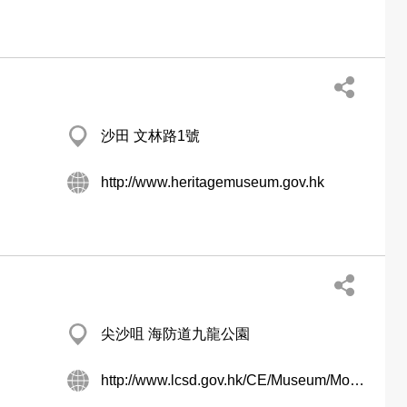
沙田 文林路1號
http://www.heritagemuseum.gov.hk
尖沙咀 海防道九龍公園
http://www.lcsd.gov.hk/CE/Museum/Monument/b5/discovery_center.php