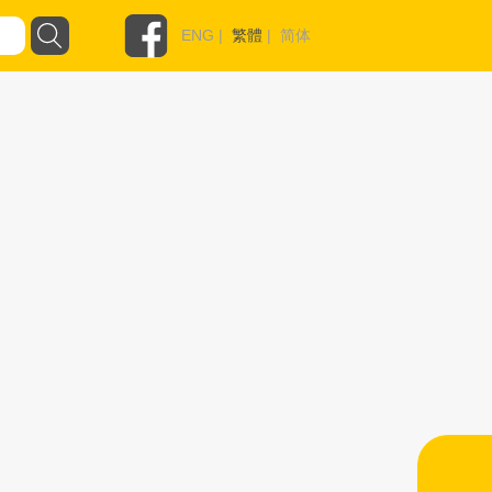
ENG
|
繁體
|
简体