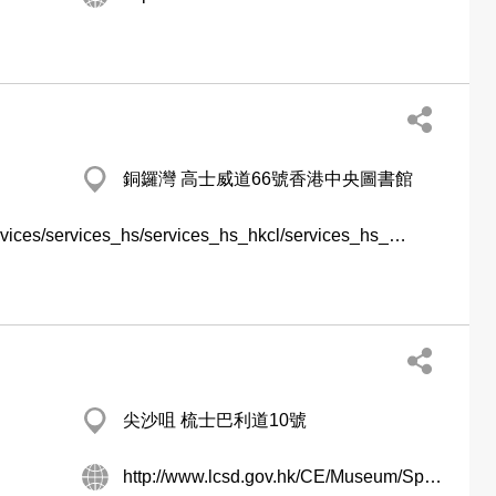
銅鑼灣 高士威道66號香港中央圖書館
http://www.hkpl.gov.hk/tc_chi/services/services_hs/services_hs_hkcl/services_hs_hkcl_hf_eg.html
尖沙咀 梳士巴利道10號
http://www.lcsd.gov.hk/CE/Museum/Space/index.htm