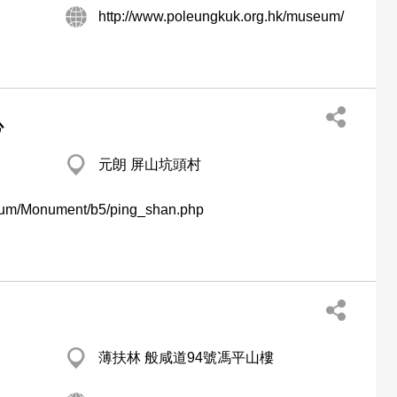
http://www.poleungkuk.org.hk/museum/
心
元朗 屏山坑頭村
seum/Monument/b5/ping_shan.php
薄扶林 般咸道94號馮平山樓