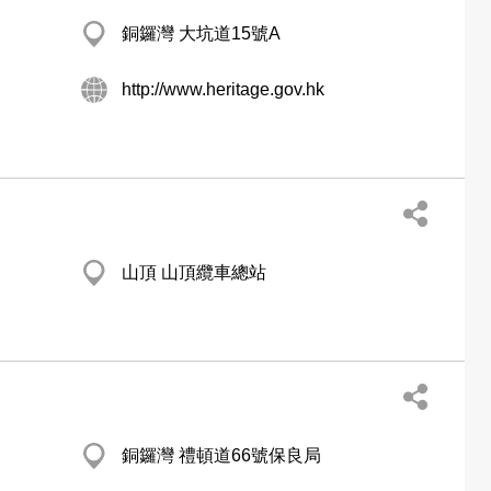
銅鑼灣 大坑道15號A
http://www.heritage.gov.hk
山頂 山頂纜車總站
銅鑼灣 禮頓道66號保良局