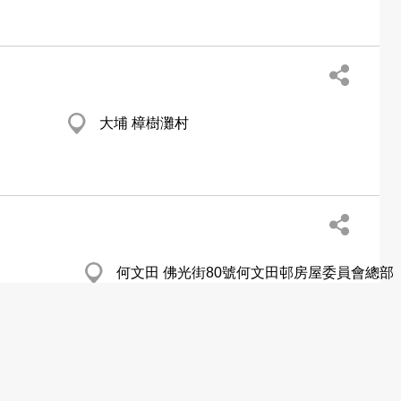
大埔 樟樹灘村
何文田 佛光街80號何文田邨房屋委員會總部
第3座3樓
http://www.housingauthority.gov.hk/hdw/b5/aboutus/events/exhibition/exhibition.htm