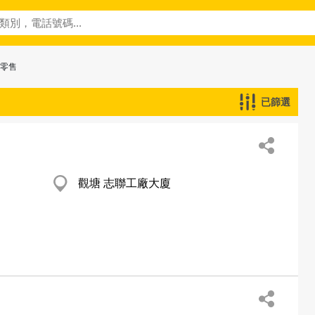
─零售
已篩選
觀塘 志聯工廠大廈