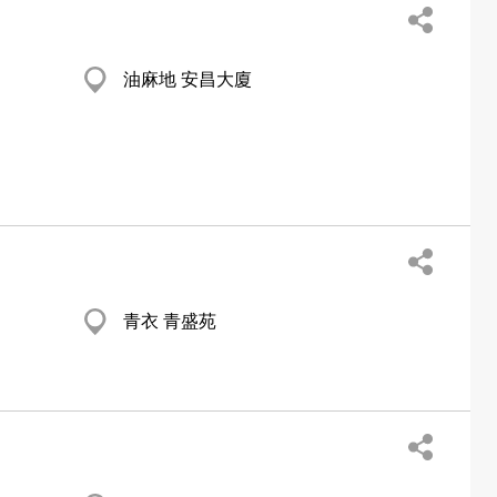
油麻地 安昌大廈
青衣 青盛苑