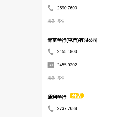
2590 7600
樂器─零售
青苗琴行(屯門)有限公司
2455 1803
2455 9202
樂器─零售
分店
通利琴行
2737 7688