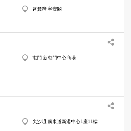
筲箕灣 寧安閣
屯門 新屯門中心商場
尖沙咀 廣東道新港中心1座11樓