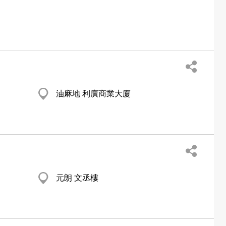
油麻地 利廣商業大廈
元朗 文丞樓