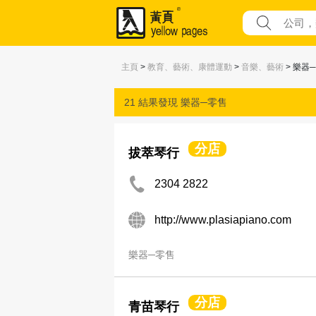
主頁
>
教育、藝術、康體運動
>
音樂、藝術
> 樂器
21 結果發現
樂器─零售
分店
拔萃琴行
2304 2822
http://www.plasiapiano.com
樂器─零售
分店
青苗琴行