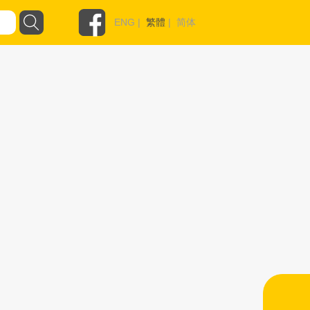
ENG
|
繁體
|
简体