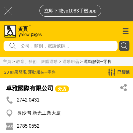
立即下載yp1083手機app
主頁
>
教育、藝術、康體運動
>
運動用品
> 運動服裝─零售
23 結果發現
運動服裝─零售
已篩選
卓雅國際有限公司
分店
2742 0431
長沙灣 新光工業大廈
2785 0552