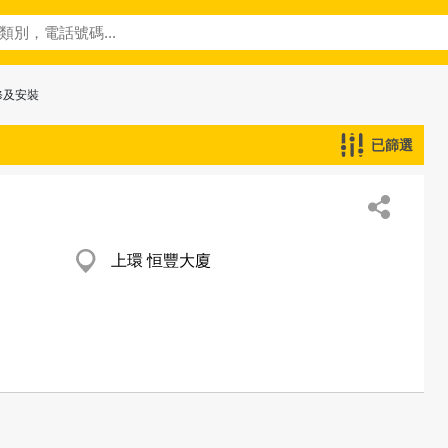
修及安裝
已篩選
上環 恒豐大廈