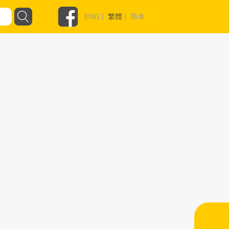
ENG
|
繁體
|
简体