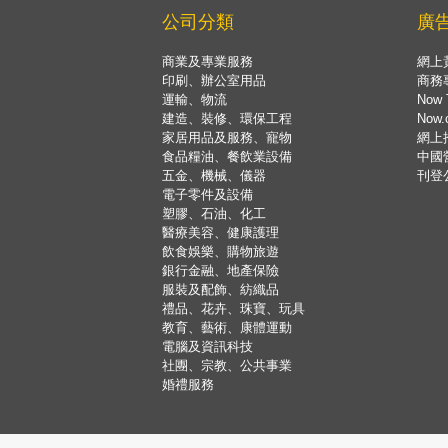
公司分類
廣
商業及專業服務
網上
印刷、辦公室用品
商務
運輸、物流
Now 
建造、裝修、環保工程
Now
家居用品及服務、寵物
網上
食品糧油、餐飲業設備
中國
五金、機械、儀器
刊登
電子零件及設備
塑膠、石油、化工
醫療美容、健康護理
飲食娛樂、購物旅遊
銀行金融、地產保險
服裝及配飾、紡織品
禮品、花卉、珠寶、玩具
教育、藝術、康體運動
電腦及資訊科技
社團、宗教、公共事業
婚禮服務