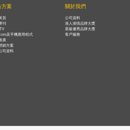
告方案
關於我們
黃頁
公司資料
專刊
港人港情品牌大獎
TV
星級優秀品牌大獎
.com及手機應用程式
客戶服務
推廣
營銷方案
公司資料